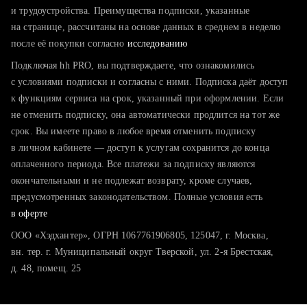
тратите много времени на поиск и вручную поднимаете
и трудоустройства. Преимущества подписки, указанные
резюме
на странице, рассчитаны на основе данных в среднем в неделю
после её покупки согласно
хотите сравнить себя с конкурентами и оценить шансы
исследованию
Подключая hh PRO, вы подтверждаете, что ознакомились
с условиями подписки и согласны с ними. Подписка даёт доступ
к функциям сервиса на срок, указанный при оформлении. Если
не отменить подписку, она автоматически продлится на тот же
срок. Вы имеете право в любое время отменить подписку
в личном кабинете — доступ к услугам сохранится до конца
оплаченного периода. Все платежи за подписку являются
окончательными и не подлежат возврату, кроме случаев,
предусмотренных законодательством. Полные условия есть
в оферте
ООО «Хэдхантер», ОГРН 1067761906805, 125047, г. Москва,
вн. тер. г. Муниципальный округ Тверской, ул. 2-я Брестская,
д. 48, помещ. 25