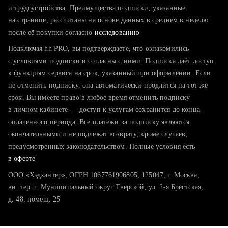
тратите много времени на поиск и вручную поднимаете
и трудоустройства. Преимущества подписки, указанные
резюме
на странице, рассчитаны на основе данных в среднем в неделю
после её покупки согласно
хотите сравнить себя с конкурентами и оценить шансы
исследованию
Подключая hh PRO, вы подтверждаете, что ознакомились
с условиями подписки и согласны с ними. Подписка даёт доступ
к функциям сервиса на срок, указанный при оформлении. Если
не отменить подписку, она автоматически продлится на тот же
срок. Вы имеете право в любое время отменить подписку
в личном кабинете — доступ к услугам сохранится до конца
оплаченного периода. Все платежи за подписку являются
окончательными и не подлежат возврату, кроме случаев,
предусмотренных законодательством. Полные условия есть
в оферте
ООО «Хэдхантер», ОГРН 1067761906805, 125047, г. Москва,
вн. тер. г. Муниципальный округ Тверской, ул. 2-я Брестская,
д. 48, помещ. 25