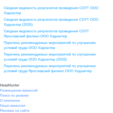
Сводная ведомость результатов проведения СОУТ ООО
Воронеж
Хэдхантер
Сводная ведомость результатов проведения СОУТ ООО
ул. Комиссаржевской, д. 10,
Хэдхантер (2026)
офис 1212
Сводная ведомость результатов проведения СОУТ
+7 473 280-05-05
Ярославский филиал ООО Хэдхантер
pr@vrn.hh.ru
Перечень рекомендуемых мероприятий по улучшению
условий труда ООО Хэдхантер
Казань
Перечень рекомендуемых мероприятий по улучшению
ул. Спартаковская, д. 2А, этаж 3,
условий труда ООО Хэдхантер (2026)
помещение 15
Перечень рекомендуемых мероприятий по улучшению
условий труда Ярославский филиал ООО Хэдхантер
+7 843 212-12-50
pr@kzn.hh.ru
HeadHunter
Размещение вакансий
Екатеринбург
Поиск по резюме
ул. Боевых Дружин, стр. 20,
О компании
5 этаж, офис 505, 521
Наши вакансии
Реклама на сайте
+7 343 226-79-99