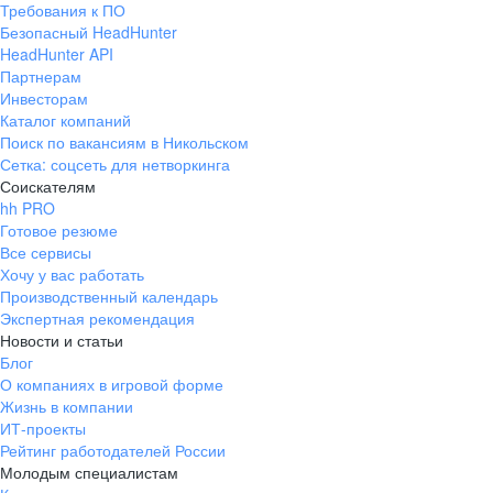
Требования к ПО
pr@ural.hh.ru
Безопасный HeadHunter
HeadHunter API
Краснодар
Партнерам
Инвесторам
ул. Янковского, д. 169, 7 этаж,
Каталог компаний
706 каб.
Поиск по вакансиям в Никольском
+7 861 205-55-57
Сетка: соцсеть для нетворкинга
pr@krd.hh.ru
Соискателям
hh PRO
Готовое резюме
Владивосток
Все сервисы
пер. Ланинский д. 4, офис 3.4
Хочу у вас работать
Производственный календарь
+7 423 202-33-28
Экспертная рекомендация
pr@dv.hh.ru
Новости и статьи
Блог
Новосибирск
О компаниях в игровой форме
Жизнь в компании
ул. Большевистская, д. 35,
ИТ-проекты
помещение 21
Рейтинг работодателей России
+7 383 207-94-64
Молодым специалистам