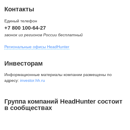
Контакты
Единый телефон
+7 800 100-64-27
звонок из регионов России бесплатный
Региональные офисы HeadHunter
Москва
Инвесторам
внутригородская территория
Информационные материалы компании размещены по
Муниципальный округ Тверской,
адресу:
investor.hh.ru
2-я Брестская ул., д. 48,
помещение 25
+7 495 974-64-27
Группа компаний HeadHunter состоит
+7 495 980-64-27
в сообществах
+7 495 134-92-24
press@hh.ru