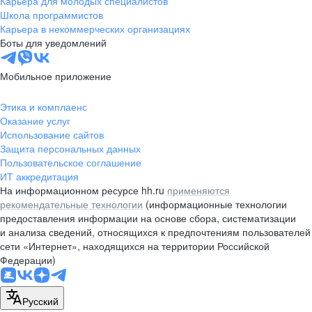
Карьера для молодых специалистов
pr@nsk.hh.ru
Школа программистов
Карьера в некоммерческих организациях
Минск
Боты для уведомлений
пр-т Дзержинского, д. 57,
10 этаж, помещение 45-1
Мобильное приложение
+375 (17)
336-03-02
Этика и комплаенс
pr@rabota.by
Оказание услуг
Использование сайтов
Алматы
Защита персональных данных
Пользовательское соглашение
пр. Абая, д. 151, БЦ Алатау,
ИТ аккредитация
12 этаж, офис 1209
На информационном ресурсе hh.ru
применяются
+7 727 232-13-13
рекомендательные технологии
(информационные технологии
pr@headhunter.com.kz
предоставления информации на основе сбора, систематизации
и анализа сведений, относящихся к предпочтениям пользователей
сети «Интернет», находящихся на территории Российской
Федерации)
Русский