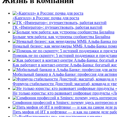
Жизнь в компании
«Каргилл» в России: почва для роста
ГК «Император»: путешествовать, работая вахтой
Больше чем работа: как устроены сообщества Билайна
Немалый бизнес: как менеджеры ММБ Альфа-Банка помо
Помощь не по скрипту: 5 историй поддержки и представ
Как работают в контакт-центре Альфа-Банка: богатый жи
Мобильный банкир в Альфа-Банке: профессия для актив
Формула стабильности Донстрой: масштаб, команда и уве
Не только юристы: кто развивает цифровые продукты «Ле
Симфония профессий в Sminex: почему здесь интересно н
Пять мифов об ИТ в нефтянке — и как на самом деле работ