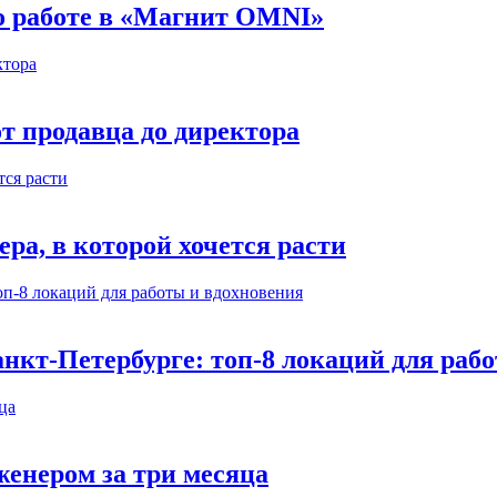
 о работе в «Магнит OMNI»
т продавца до директора
а, в которой хочется расти
нкт-Петербурге: топ-8 локаций для раб
енером за три месяца