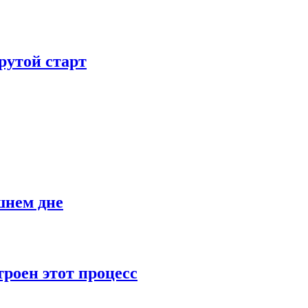
рутой старт
шнем дне
роен этот процесс