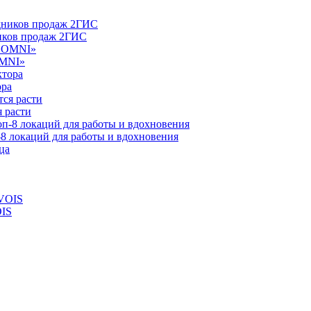
ников продаж 2ГИС
OMNI»
ора
 расти
-8 локаций для работы и вдохновения
OIS