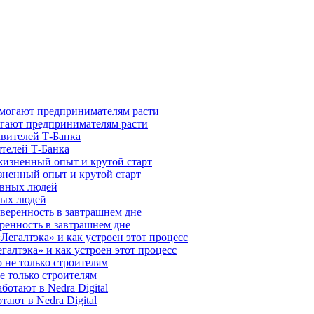
гают предпринимателям расти
ителей Т-Банка
зненный опыт и крутой старт
ных людей
ренность в завтрашнем дне
галтэка» и как устроен этот процесс
е только строителям
ают в Nedra Digital