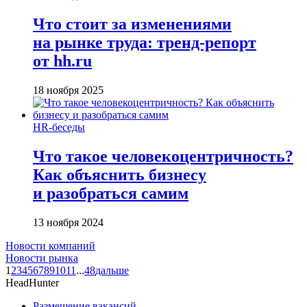
Что стоит за изменениями
на рынке труда: тренд-репорт
от hh.ru
18 ноября 2025
HR-беседы
Что такое человеко­центричность?
Как объяснить бизнесу
и разобраться самим
13 ноября 2024
Новости компаний
Новости рынка
1
2
3
4
5
6
7
8
9
10
11
...
48
дальше
HeadHunter
Размещение вакансий