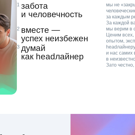
забота
мы не «зак
человечески
и человечность
за каждым р
За каждой в
вместе —
мы верим в с
Ценим всех, 
успех неизбежен
опытом, эксп
думай
headлайнеру
и нас самих 
как headлайнер
в неизвестн
Зато честно