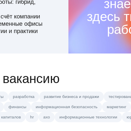
знае
оты: гибрид,
здесь 
 счёт компании
ременные офисы
раб
ии и практики
 вакансию
ты
разработка
развитие бизнеса и продажи
тестирован
финансы
информационная безопасность
маркетинг
 капиталов
hr
axo
информационные технологии
ю