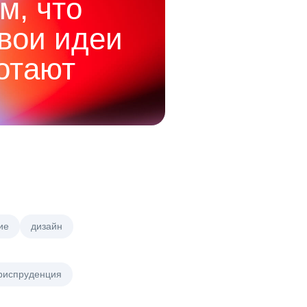
м, что
твои идеи
отают
ие
дизайн
риспруденция