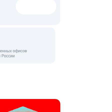
1522 тыс
вакансий
18 млн
енных офисов
й России
пользователей в день