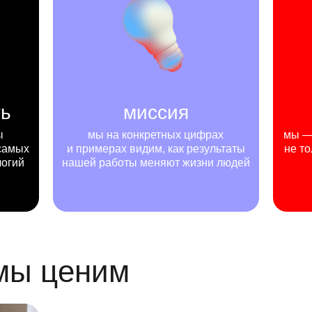
ть
миссия
ы
мы на конкретных цифрах
мы — 
самых
и примерах видим, как результаты
не то
логий
нашей работы меняют жизни людей
 мы ценим