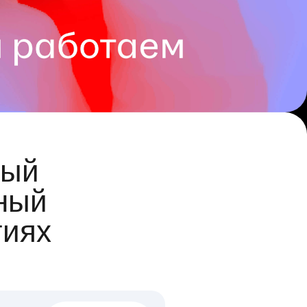
ый
ный
гиях