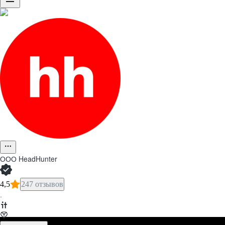
ООО
HeadHunter
4,5
247 отзывов
·