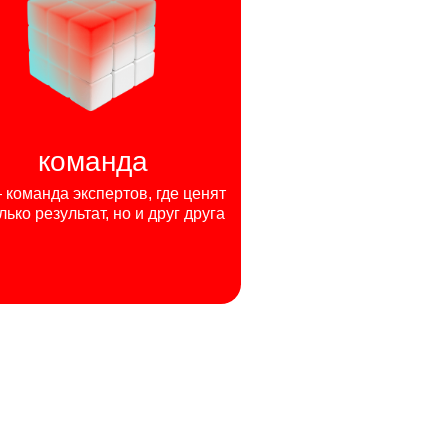
команда
команда экспертов, где ценят
лько результат, но и друг друга