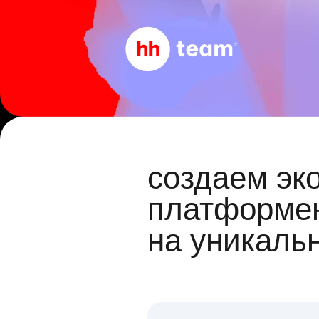
создаем эк
платформен
на уникаль