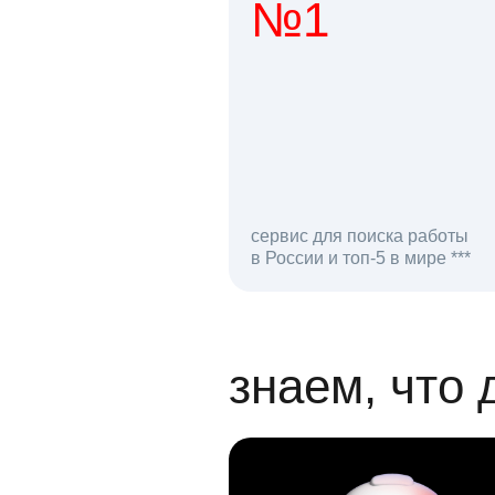
№1
1 мл
сервис для поиска работы
в России и топ-5 в мире ***
откликов на вак
знаем, что 