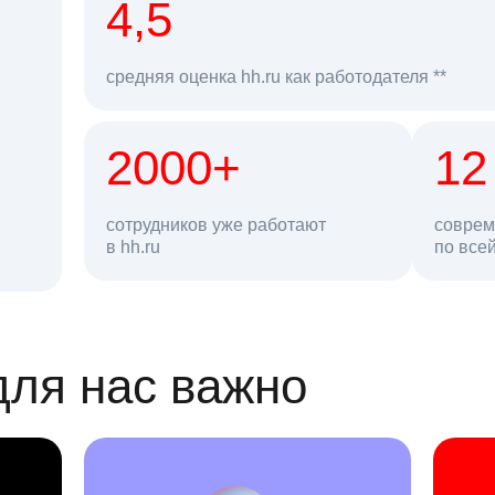
рд
4,5
средняя оценка hh.ru как работодателя **
2000+
68 млн
12
сотрудников уже работают
соврем
в hh.ru
резюме в базе
по все
ансии
для нас важно