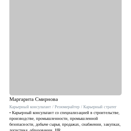
карьерную стратегию для быстрого роста.
• Ты хочешь сменить место работы, чтобы вырасти по грейду
и/или сменить роль.
• Ты хочешь оценить свои харды/софты и найти точки роста в
нынешней компании или за ее пределами.
• Ты выгорел (-а) и хочешь понять, куда двигаться дальше и
как.
• Хочешь вместе решить какую-то бизнес-задачу.
Кому смогу помочь:
• Менеджерам продуктов
• Бизнес/системным аналитикам и разработчикам/
тестировщикам
• Маркетологам
• Студентам
Маргарита
Смирнова
Карьерный консультант / Резюмерайтер / Карьерный стратег
• Карьерный консультант со специализацией в строительстве,
производстве, промышленности, промышленной
безопасности, добыче сырья, продажах, снабжении, закупках,
логистике, образовании, HR.