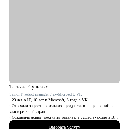
сферах:
• Продаж и работы с клиентами (B2B, B2C, B2G, E-commerce)
• Финансов
• HoReCa
• Образования/Ed-tech
• Маркетинга
• Закупок/Логистики.
Татьяна
Сущенко
Senior Product manager / ex-Microsoft, VK
• 20 лет в IT, 10 лет в Microsoft, 3 года в VK.
• Отвечала за рост нескольких продуктов и направлений в
кластере из 34 стран.
• Создавала новые продукты, развивала существующие в B2B
и B2C.
Выбрать услугу
• Управляла портфелем из 30 продуктов.