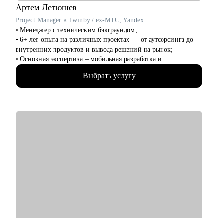
Артем
Летюшев
Project Manager в Twinby / ex-MTC, Yandex
• Менеджер с техническим бэкграундом;
• 6+ лет опыта на различных проектах — от аутсорсинга до
внутренних продуктов и вывода решений на рынок;
• Основная экспертиза – мобильная разработка и
микросервисы на python, (также пишу на нем для души), но
Выбрать услугу
работал и с проектами в финтехе, телекоме, медтехе,
развлекательных сервисах и госсекторе.
• Разбираюсь в Kanban-методе, Scrum-like подходах и такими
фреймворках как p3express и PMI стандарты (PMBoK, APG).
• Веду телеграм-канал о проектном менеджменте, пишу
статьи и выступаю на митапах.
• Провёл 70+ менторских сессий, помог десяткам
специалистов вырасти до PM и Delivery ролей.
С чем помогу:
• Организация поиска работы: расскажу, как его организовать
грамотно и эффектно, дам лайфхаки по резюме и
самопрезентации.
• Построение первых шагов в проектном управлении: помогу
понять основные процессы, разобраться с терминологией и