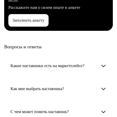
hh.ru?
Расскажите нам о своем опыте в анкете
Заполнить анкету
Вопросы и ответы
Какие наставники есть на маркетплейсе?
Карьерные наставники — это HR-
специалисты, карьерные консультанты,
Как мне выбрать наставника?
психологи, резюмерайтеры и менторы.
Умный поиск поможет в три клика выбрать
Менторы работают в ИТ, дизайне, других
наставника для достижения вашей цели.
С чем может помочь наставник?
узкоспециализированных сферах. Они