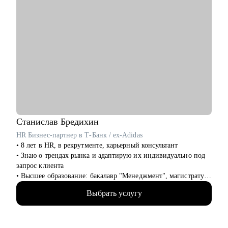
Станислав
Бредихин
HR Бизнес-партнер в Т-Банк / ex-Adidas
• 8 лет в HR, в рекрутменте, карьерный консультант
• Знаю о трендах рынка и адаптирую их индивидуально под
запрос клиента
• Высшее образование: бакалавр "Менеджмент", магистратура
"Экономика"
Выбрать услугу
• Провел 1000+ собеседований, на разные уровни позиции
(средний и высший менеджмент)
• Нанял и адаптировал 100+ сотрудников
• Провел более 100 карьерных консультаций с клиентами сфер